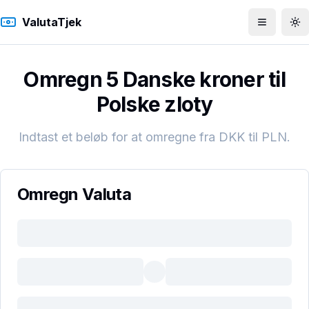
ValutaTjek
Åbn men
To
Omregn 5 Danske kroner til
Polske zloty
Indtast et beløb for at omregne fra
DKK
til
PLN
.
Omregn Valuta