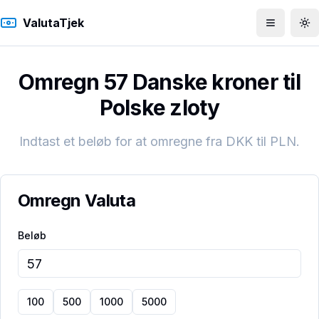
ValutaTjek
Åbn men
To
Omregn 57 Danske kroner til
Polske zloty
Indtast et beløb for at omregne fra
DKK
til
PLN
.
Omregn Valuta
Beløb
100
500
1000
5000