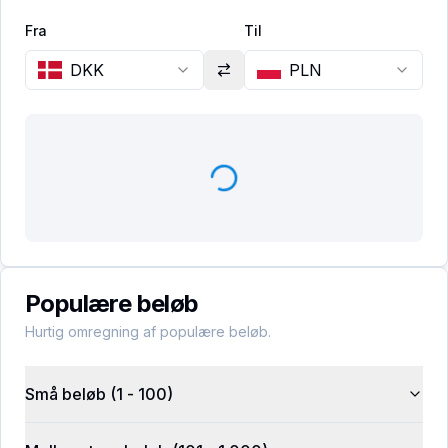
Fra
Til
DKK
PLN
Populære beløb
Hurtig omregning af populære beløb.
Små beløb (1 - 100)