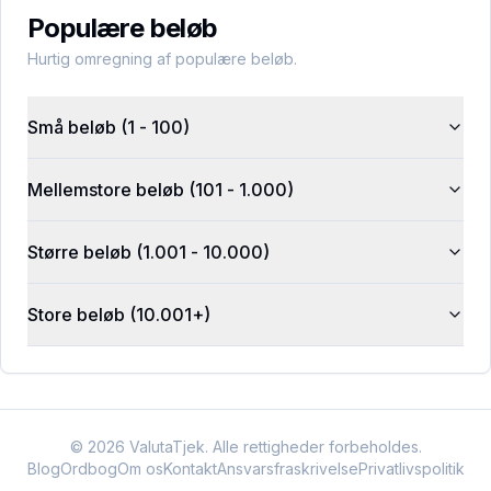
Populære beløb
Hurtig omregning af populære beløb.
Små beløb (1 - 100)
Mellemstore beløb (101 - 1.000)
Større beløb (1.001 - 10.000)
Store beløb (10.001+)
©
2026
ValutaTjek. Alle rettigheder forbeholdes.
Blog
Ordbog
Om os
Kontakt
Ansvarsfraskrivelse
Privatlivspolitik