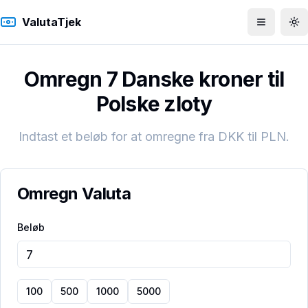
ValutaTjek
Åbn men
To
Omregn 7 Danske kroner til
Polske zloty
Indtast et beløb for at omregne fra
DKK
til
PLN
.
Omregn Valuta
Beløb
100
500
1000
5000