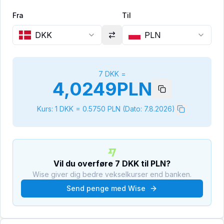
Fra
Til
DKK
PLN
7
DKK
=
4,0249
PLN
Kurs: 1
DKK
=
0.5750
PLN
(Dato:
7.8.2026
)
Vil du overføre
7
DKK
til
PLN
?
Wise giver dig bedre vekselkurser end banken.
Send penge med Wise