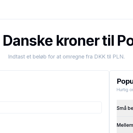
Danske kroner til Po
Indtast et beløb for at omregne fra
DKK
til
PLN
.
Popu
Hurtig 
Små bel
Mellems