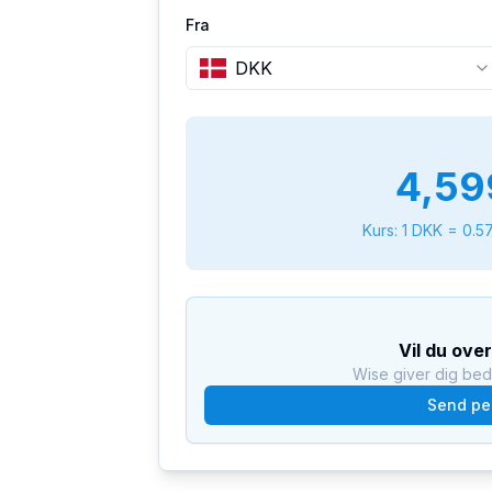
Fra
DKK
4,59
Kurs: 1
DKK
=
0.5
Vil du ove
Wise giver dig be
Send pe