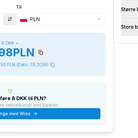
Til
Større 
PLN
Store 
8
DKK
=
98
PLN
750
PLN
(Dato:
7.8.2026
)
rføre
8
DKK
til
PLN
?
dre vekselkurser end banken.
nge med Wise