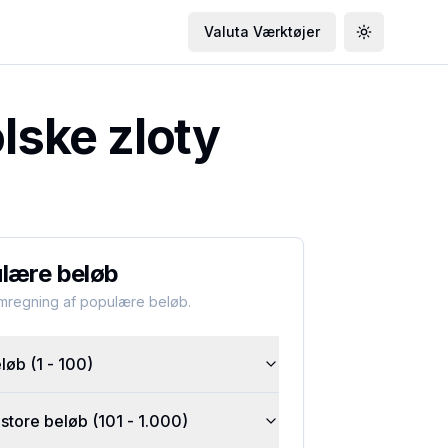
Valuta Værktøjer
Toggle the
lske zloty
lære beløb
omregning af populære beløb.
øb (1 - 100)
tore beløb (101 - 1.000)