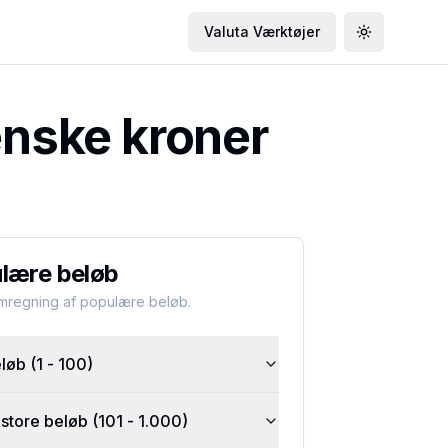
Valuta Værktøjer
Toggle the
enske kroner
lære beløb
omregning af populære beløb.
øb (1 - 100)
tore beløb (101 - 1.000)