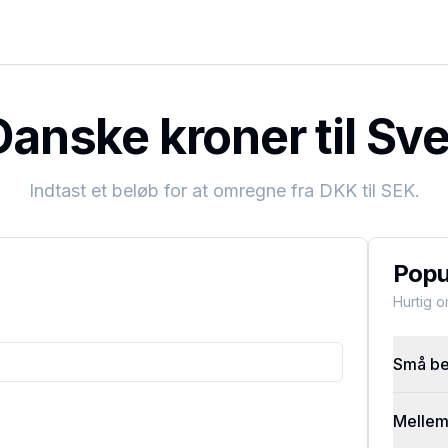
anske kroner til Sv
Indtast et beløb for at omregne fra
DKK
til
SEK
.
Popu
Hurtig 
Små bel
Mellems