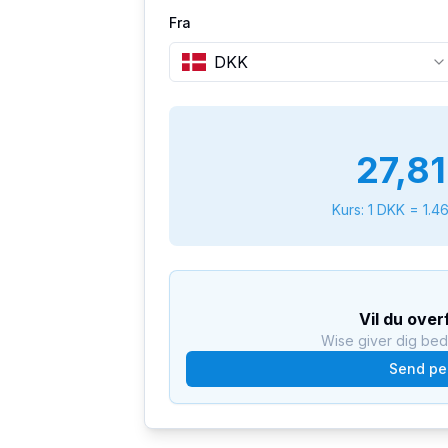
Fra
DKK
27,8
Kurs: 1
DKK
=
1.4
Vil du ove
Wise giver dig be
Send pe