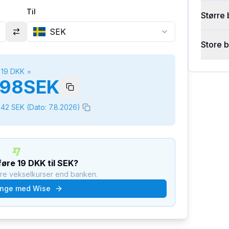
Til
Større 
SEK
Store 
19
DKK
=
198
SEK
642
SEK
(Dato:
7.8.2026
)
rføre
19
DKK
til
SEK
?
dre vekselkurser end banken.
nge med Wise