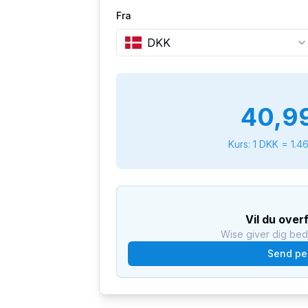
Fra
DKK
40,9
Kurs: 1
DKK
=
1.4
Vil du over
Wise giver dig be
Send pe