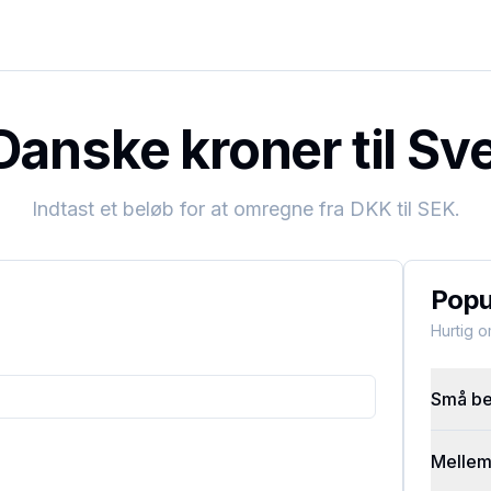
anske kroner til Sv
Indtast et beløb for at omregne fra
DKK
til
SEK
.
Popu
Hurtig 
Små bel
Mellems