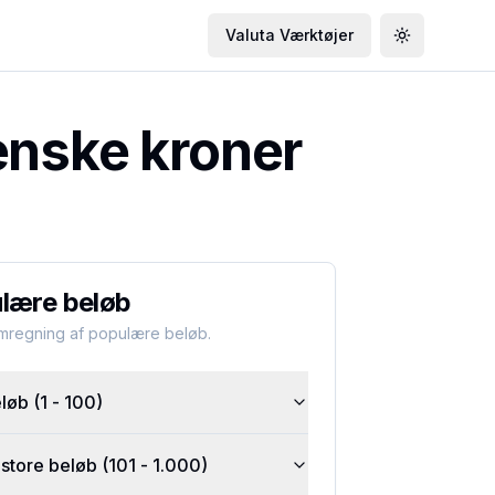
Valuta Værktøjer
Toggle the
enske kroner
lære beløb
omregning af populære beløb.
øb (1 - 100)
tore beløb (101 - 1.000)