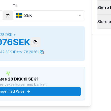
Til
Større 
SEK
Store 
28
DKK
=
976
SEK
642
SEK
(Dato:
7.8.2026
)
føre
28
DKK
til
SEK
?
dre vekselkurser end banken.
nge med Wise