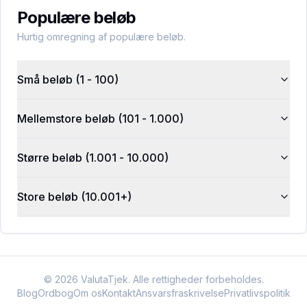
Populære beløb
Hurtig omregning af populære beløb.
Små beløb (1 - 100)
Mellemstore beløb (101 - 1.000)
Større beløb (1.001 - 10.000)
Store beløb (10.001+)
©
2026
ValutaTjek. Alle rettigheder forbeholdes.
Blog
Ordbog
Om os
Kontakt
Ansvarsfraskrivelse
Privatlivspolitik