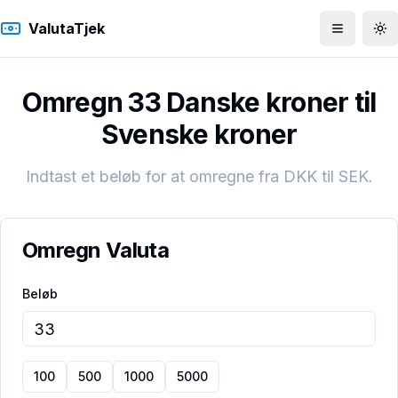
ValutaTjek
Åbn men
To
Omregn 33 Danske kroner til
Svenske kroner
Indtast et beløb for at omregne fra
DKK
til
SEK
.
Omregn Valuta
Beløb
100
500
1000
5000