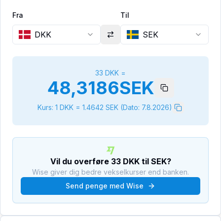
Fra
Til
DKK
SEK
33
DKK
=
48,3186
SEK
Kurs: 1
DKK
=
1.4642
SEK
(Dato:
7.8.2026
)
Vil du overføre
33
DKK
til
SEK
?
Wise giver dig bedre vekselkurser end banken.
Send penge med Wise