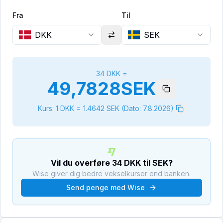
Fra
Til
DKK
SEK
34
DKK
=
49,7828
SEK
Kurs: 1
DKK
=
1.4642
SEK
(Dato:
7.8.2026
)
Vil du overføre
34
DKK
til
SEK
?
Wise giver dig bedre vekselkurser end banken.
Send penge med Wise