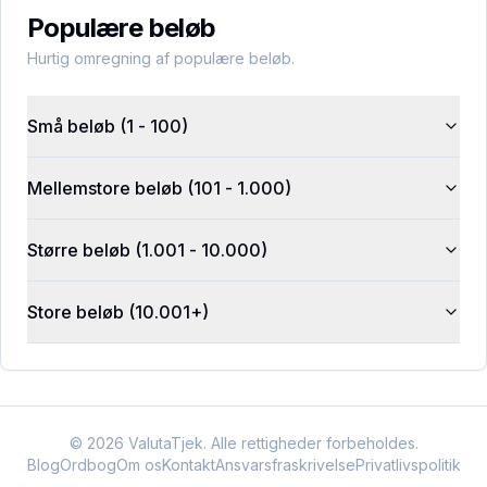
Populære beløb
Hurtig omregning af populære beløb.
Små beløb (1 - 100)
Mellemstore beløb (101 - 1.000)
Større beløb (1.001 - 10.000)
Store beløb (10.001+)
©
2026
ValutaTjek. Alle rettigheder forbeholdes.
Blog
Ordbog
Om os
Kontakt
Ansvarsfraskrivelse
Privatlivspolitik