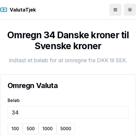
ValutaTjek
Åbn men
To
Omregn 34 Danske kroner til
Svenske kroner
Indtast et beløb for at omregne fra
DKK
til
SEK
.
Omregn Valuta
Beløb
100
500
1000
5000