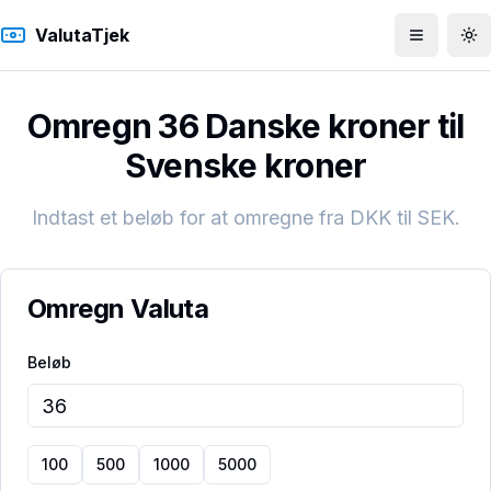
ValutaTjek
Åbn men
To
Omregn 36 Danske kroner til
Svenske kroner
Indtast et beløb for at omregne fra
DKK
til
SEK
.
Omregn Valuta
Beløb
100
500
1000
5000