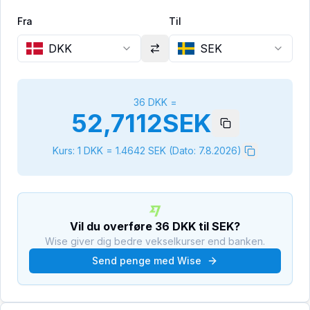
Fra
Til
DKK
SEK
36
DKK
=
52,7112
SEK
Kurs: 1
DKK
=
1.4642
SEK
(Dato:
7.8.2026
)
Vil du overføre
36
DKK
til
SEK
?
Wise giver dig bedre vekselkurser end banken.
Send penge med Wise