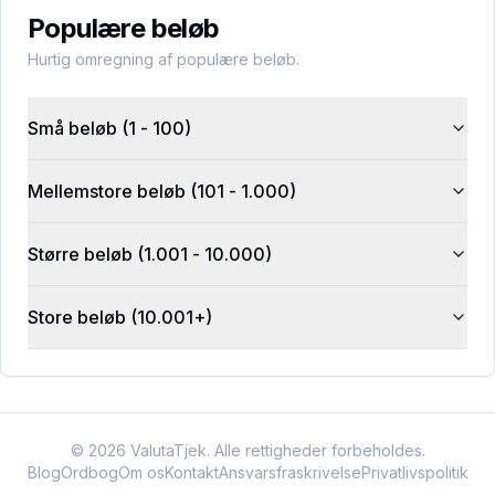
Populære beløb
Hurtig omregning af populære beløb.
Små beløb (1 - 100)
Mellemstore beløb (101 - 1.000)
Større beløb (1.001 - 10.000)
Store beløb (10.001+)
©
2026
ValutaTjek. Alle rettigheder forbeholdes.
Blog
Ordbog
Om os
Kontakt
Ansvarsfraskrivelse
Privatlivspolitik