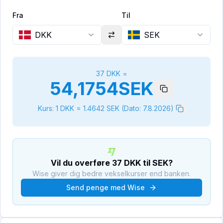
Fra
Til
DKK
SEK
37
DKK
=
54,1754
SEK
Kurs: 1
DKK
=
1.4642
SEK
(Dato:
7.8.2026
)
Vil du overføre
37
DKK
til
SEK
?
Wise giver dig bedre vekselkurser end banken.
Send penge med Wise