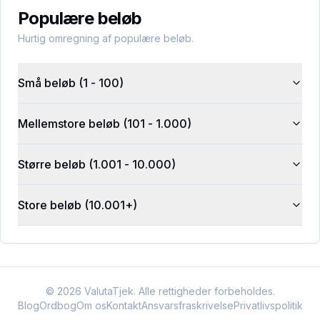
Populære beløb
Hurtig omregning af populære beløb.
Små beløb (1 - 100)
Mellemstore beløb (101 - 1.000)
Større beløb (1.001 - 10.000)
Store beløb (10.001+)
©
2026
ValutaTjek. Alle rettigheder forbeholdes.
Blog
Ordbog
Om os
Kontakt
Ansvarsfraskrivelse
Privatlivspolitik