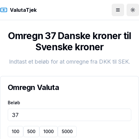
ValutaTjek
Åbn men
To
Omregn 37 Danske kroner til
Svenske kroner
Indtast et beløb for at omregne fra
DKK
til
SEK
.
Omregn Valuta
Beløb
100
500
1000
5000