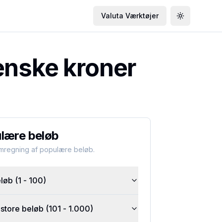
Valuta Værktøjer
Toggle the
enske kroner
lære beløb
omregning af populære beløb.
øb (1 - 100)
tore beløb (101 - 1.000)