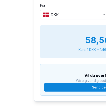
Fra
DKK
58,5
Kurs: 1
DKK
=
1.4
Vil du over
Wise giver dig be
Send pe