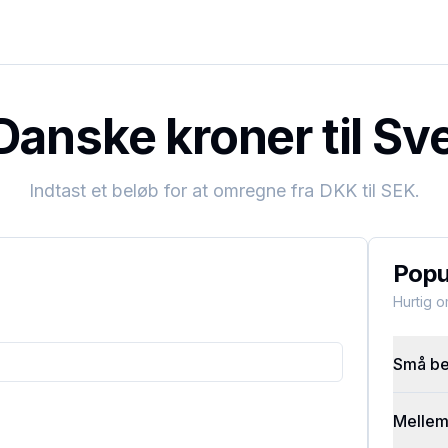
anske kroner til Sv
Indtast et beløb for at omregne fra
DKK
til
SEK
.
Popu
Hurtig 
Små bel
Mellems