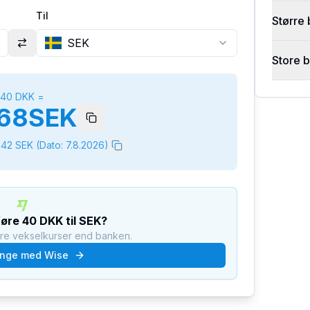
Til
Større 
SEK
Store 
40
DKK
=
68
SEK
642
SEK
(Dato:
7.8.2026
)
føre
40
DKK
til
SEK
?
dre vekselkurser end banken.
nge med Wise