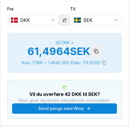
Fra
Til
DKK
SEK
42
DKK
=
61,4964
SEK
Kurs: 1
DKK
=
1.4642
SEK
(Dato:
7.8.2026
)
Vil du overføre
42
DKK
til
SEK
?
Wise giver dig bedre vekselkurser end banken.
Send penge med Wise