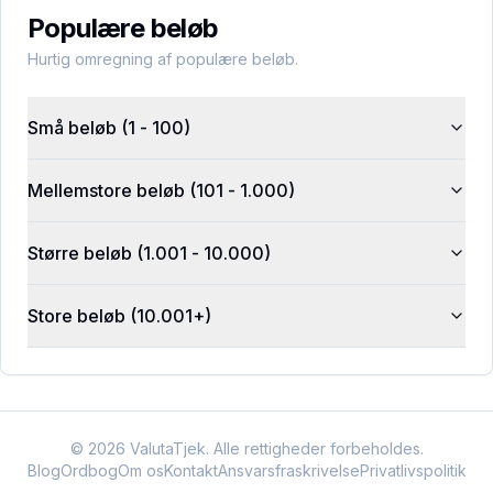
Populære beløb
Hurtig omregning af populære beløb.
Små beløb (1 - 100)
Mellemstore beløb (101 - 1.000)
Større beløb (1.001 - 10.000)
Store beløb (10.001+)
©
2026
ValutaTjek. Alle rettigheder forbeholdes.
Blog
Ordbog
Om os
Kontakt
Ansvarsfraskrivelse
Privatlivspolitik