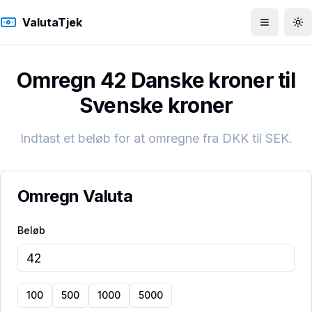
ValutaTjek
Åbn men
To
Omregn 42 Danske kroner til
Svenske kroner
Indtast et beløb for at omregne fra
DKK
til
SEK
.
Omregn Valuta
Beløb
100
500
1000
5000