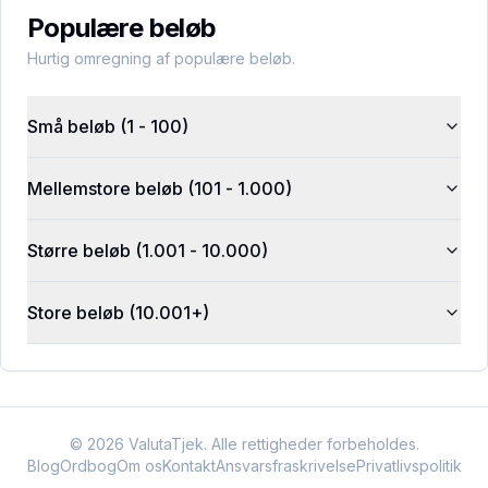
Populære beløb
Hurtig omregning af populære beløb.
Små beløb (1 - 100)
Mellemstore beløb (101 - 1.000)
Større beløb (1.001 - 10.000)
Store beløb (10.001+)
©
2026
ValutaTjek. Alle rettigheder forbeholdes.
Blog
Ordbog
Om os
Kontakt
Ansvarsfraskrivelse
Privatlivspolitik