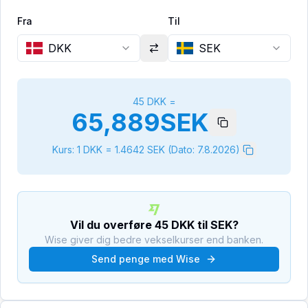
Fra
Til
DKK
SEK
45
DKK
=
65,889
SEK
Kurs: 1
DKK
=
1.4642
SEK
(Dato:
7.8.2026
)
Vil du overføre
45
DKK
til
SEK
?
Wise giver dig bedre vekselkurser end banken.
Send penge med Wise