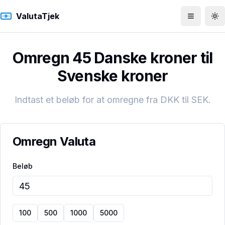
ValutaTjek
Åbn men
To
Omregn 45 Danske kroner til
Svenske kroner
Indtast et beløb for at omregne fra
DKK
til
SEK
.
Omregn Valuta
Beløb
100
500
1000
5000