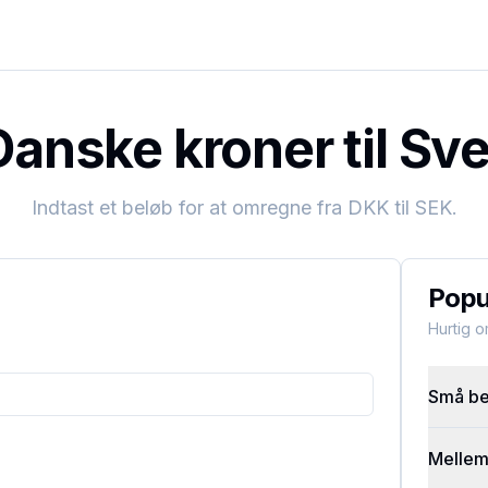
anske kroner til Sv
Indtast et beløb for at omregne fra
DKK
til
SEK
.
Popu
Hurtig 
Små bel
Mellems