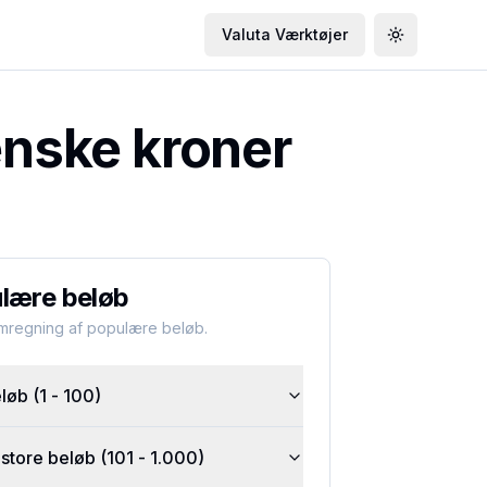
Valuta Værktøjer
Toggle the
enske kroner
lære beløb
omregning af populære beløb.
øb (1 - 100)
tore beløb (101 - 1.000)