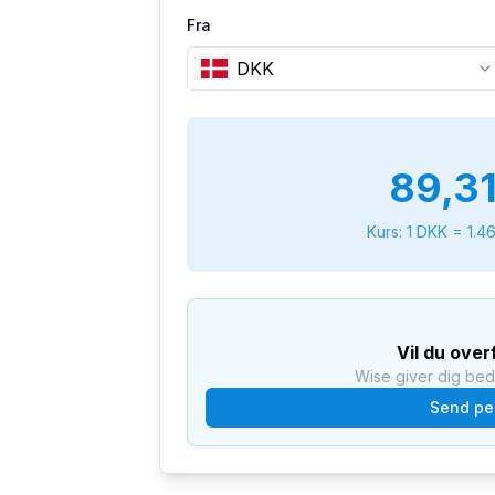
Fra
DKK
89,3
Kurs: 1
DKK
=
1.4
Vil du ove
Wise giver dig be
Send pe