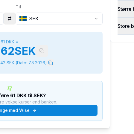
Til
Større 
SEK
Store 
61
DKK
=
162
SEK
642
SEK
(Dato:
7.8.2026
)
rføre
61
DKK
til
SEK
?
dre vekselkurser end banken.
nge med Wise