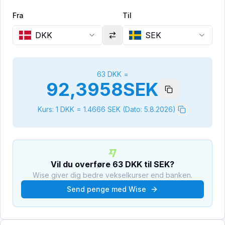
Fra
Til
DKK
SEK
63
DKK
=
92,3958
SEK
Kurs: 1
DKK
=
1.4666
SEK
(Dato:
5.8.2026
)
Vil du overføre
63
DKK
til
SEK
?
Wise giver dig bedre vekselkurser end banken.
Send penge med Wise