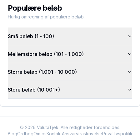
Populære beløb
Hurtig omregning af populære beløb.
Små beløb (1 - 100)
Mellemstore beløb (101 - 1.000)
Større beløb (1.001 - 10.000)
Store beløb (10.001+)
©
2026
ValutaTjek. Alle rettigheder forbeholdes.
Blog
Ordbog
Om os
Kontakt
Ansvarsfraskrivelse
Privatlivspolitik