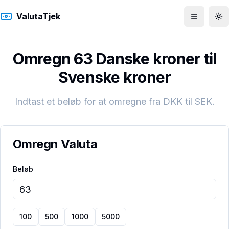
ValutaTjek
Åbn men
To
Omregn 63 Danske kroner til
Svenske kroner
Indtast et beløb for at omregne fra
DKK
til
SEK
.
Omregn Valuta
Beløb
100
500
1000
5000