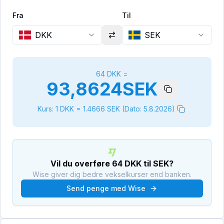
Fra
Til
DKK
SEK
64
DKK
=
93,8624
SEK
Kurs: 1
DKK
=
1.4666
SEK
(Dato:
5.8.2026
)
Vil du overføre
64
DKK
til
SEK
?
Wise giver dig bedre vekselkurser end banken.
Send penge med Wise