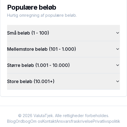
Populære beløb
Hurtig omregning af populære beløb.
Små beløb (1 - 100)
Mellemstore beløb (101 - 1.000)
Større beløb (1.001 - 10.000)
Store beløb (10.001+)
©
2026
ValutaTjek. Alle rettigheder forbeholdes.
Blog
Ordbog
Om os
Kontakt
Ansvarsfraskrivelse
Privatlivspolitik