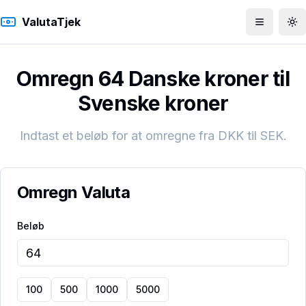
ValutaTjek
Åbn men
To
Omregn 64 Danske kroner til
Svenske kroner
Indtast et beløb for at omregne fra
DKK
til
SEK
.
Omregn Valuta
Beløb
100
500
1000
5000