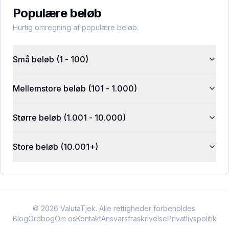
Populære beløb
Hurtig omregning af populære beløb.
Små beløb (1 - 100)
Mellemstore beløb (101 - 1.000)
Større beløb (1.001 - 10.000)
Store beløb (10.001+)
©
2026
ValutaTjek. Alle rettigheder forbeholdes.
Blog
Ordbog
Om os
Kontakt
Ansvarsfraskrivelse
Privatlivspolitik