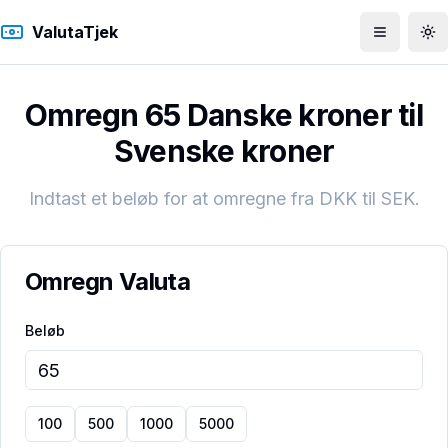
ValutaTjek
Åbn men
To
Omregn 65 Danske kroner til
Svenske kroner
Indtast et beløb for at omregne fra
DKK
til
SEK
.
Omregn Valuta
Beløb
100
500
1000
5000