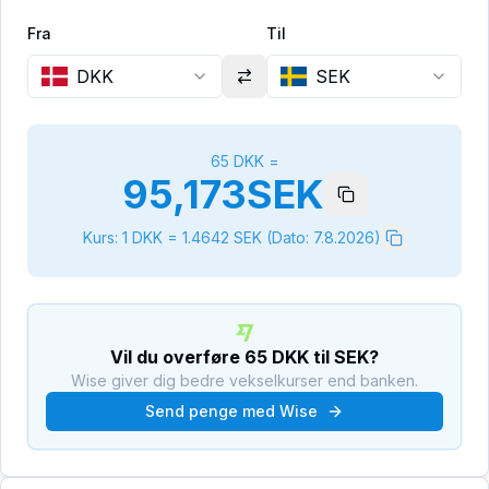
Fra
Til
DKK
SEK
65
DKK
=
95,173
SEK
Kurs: 1
DKK
=
1.4642
SEK
(Dato:
7.8.2026
)
Vil du overføre
65
DKK
til
SEK
?
Wise giver dig bedre vekselkurser end banken.
Send penge med Wise