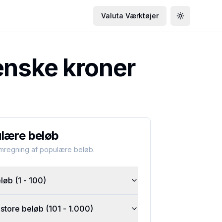
Valuta Værktøjer
Toggle the
enske kroner
lære beløb
omregning af populære beløb.
øb (1 - 100)
tore beløb (101 - 1.000)