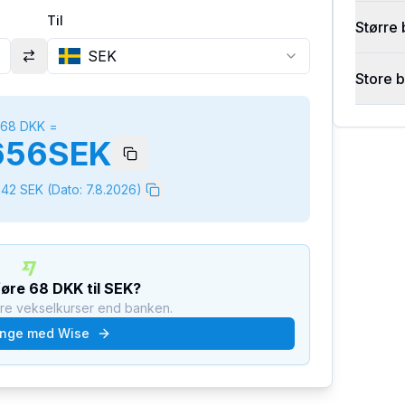
Til
Større 
SEK
Store 
68
DKK
=
656
SEK
642
SEK
(Dato:
7.8.2026
)
føre
68
DKK
til
SEK
?
dre vekselkurser end banken.
nge med Wise