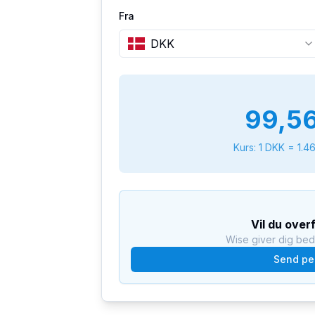
Fra
DKK
99,5
Kurs: 1
DKK
=
1.4
Vil du over
Wise giver dig be
Send pe