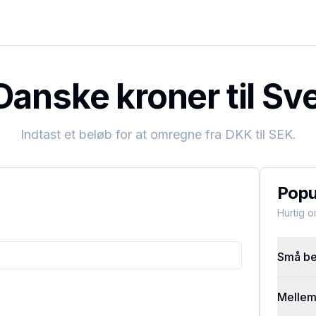
anske kroner til Sv
Indtast et beløb for at omregne fra
DKK
til
SEK
.
Popu
Hurtig 
Små bel
Mellems