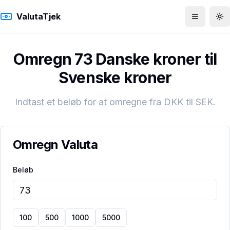
ValutaTjek
Åbn men
To
Omregn 73 Danske kroner til
Svenske kroner
Indtast et beløb for at omregne fra
DKK
til
SEK
.
Omregn Valuta
Beløb
100
500
1000
5000