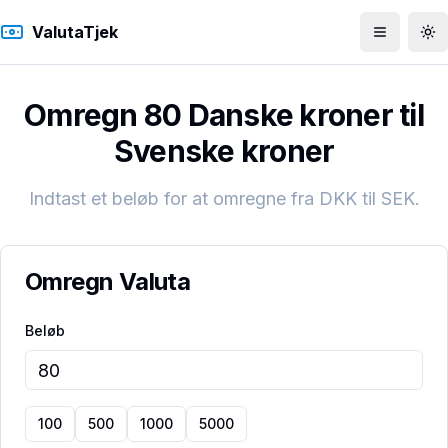
ValutaTjek
Åbn men
To
Omregn 80 Danske kroner til
Svenske kroner
Indtast et beløb for at omregne fra
DKK
til
SEK
.
Omregn Valuta
Beløb
100
500
1000
5000