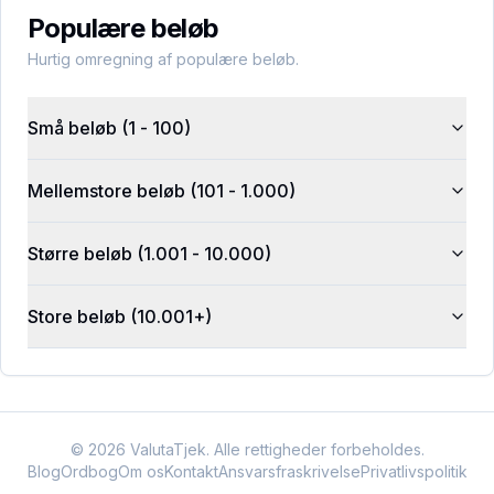
Populære beløb
Hurtig omregning af populære beløb.
Små beløb (1 - 100)
Mellemstore beløb (101 - 1.000)
Større beløb (1.001 - 10.000)
Store beløb (10.001+)
©
2026
ValutaTjek. Alle rettigheder forbeholdes.
Blog
Ordbog
Om os
Kontakt
Ansvarsfraskrivelse
Privatlivspolitik