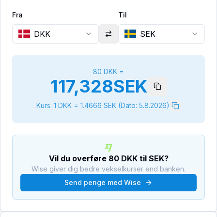
Fra
Til
DKK
SEK
80
DKK
=
117,328
SEK
Kurs: 1
DKK
=
1.4666
SEK
(Dato:
5.8.2026
)
Vil du overføre
80
DKK
til
SEK
?
Wise giver dig bedre vekselkurser end banken.
Send penge med Wise