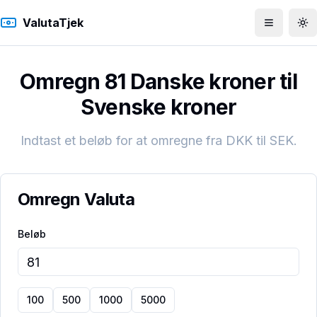
ValutaTjek
Åbn men
To
Omregn 81 Danske kroner til
Svenske kroner
Indtast et beløb for at omregne fra
DKK
til
SEK
.
Omregn Valuta
Beløb
100
500
1000
5000