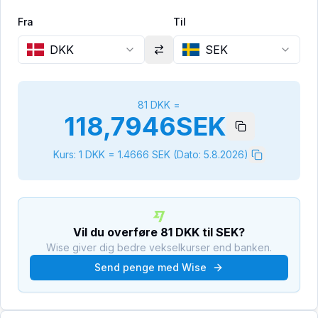
Fra
Til
DKK
SEK
81
DKK
=
118,7946
SEK
Kurs: 1
DKK
=
1.4666
SEK
(Dato:
5.8.2026
)
Vil du overføre
81
DKK
til
SEK
?
Wise giver dig bedre vekselkurser end banken.
Send penge med Wise