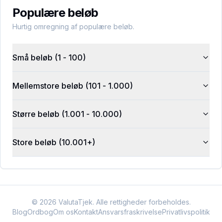
Populære beløb
Hurtig omregning af populære beløb.
Små beløb (1 - 100)
Mellemstore beløb (101 - 1.000)
Større beløb (1.001 - 10.000)
Store beløb (10.001+)
©
2026
ValutaTjek. Alle rettigheder forbeholdes.
Blog
Ordbog
Om os
Kontakt
Ansvarsfraskrivelse
Privatlivspolitik