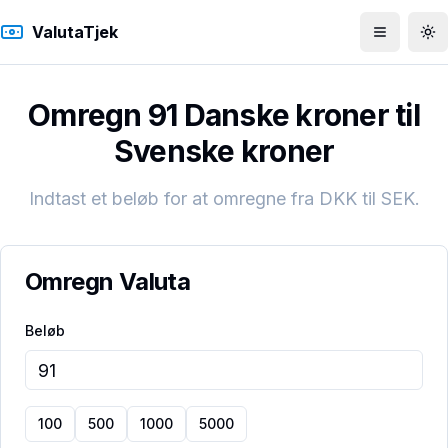
ValutaTjek
Åbn men
To
Omregn 91 Danske kroner til
Svenske kroner
Indtast et beløb for at omregne fra
DKK
til
SEK
.
Omregn Valuta
Beløb
100
500
1000
5000