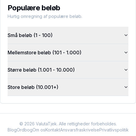
Populære beløb
Hurtig omregning af populære beløb.
Små beløb (1 - 100)
Mellemstore beløb (101 - 1.000)
Større beløb (1.001 - 10.000)
Store beløb (10.001+)
©
2026
ValutaTjek. Alle rettigheder forbeholdes.
Blog
Ordbog
Om os
Kontakt
Ansvarsfraskrivelse
Privatlivspolitik