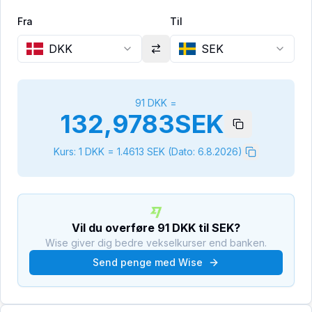
Fra
Til
DKK
SEK
91
DKK
=
132,9783
SEK
Kurs: 1
DKK
=
1.4613
SEK
(Dato:
6.8.2026
)
Vil du overføre
91
DKK
til
SEK
?
Wise giver dig bedre vekselkurser end banken.
Send penge med Wise