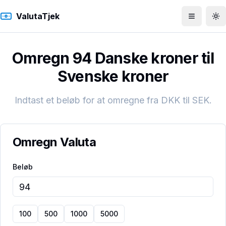
ValutaTjek
Åbn men
To
Omregn 94 Danske kroner til
Svenske kroner
Indtast et beløb for at omregne fra
DKK
til
SEK
.
Omregn Valuta
Beløb
100
500
1000
5000