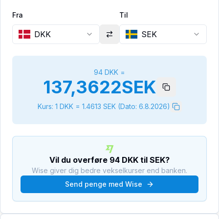
Fra
Til
DKK
SEK
94
DKK
=
137,3622
SEK
Kurs: 1
DKK
=
1.4613
SEK
(Dato:
6.8.2026
)
Vil du overføre
94
DKK
til
SEK
?
Wise giver dig bedre vekselkurser end banken.
Send penge med Wise