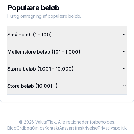
Populære beløb
Hurtig omregning af populære beløb.
Små beløb (1 - 100)
Mellemstore beløb (101 - 1.000)
Større beløb (1.001 - 10.000)
Store beløb (10.001+)
©
2026
ValutaTjek. Alle rettigheder forbeholdes.
Blog
Ordbog
Om os
Kontakt
Ansvarsfraskrivelse
Privatlivspolitik