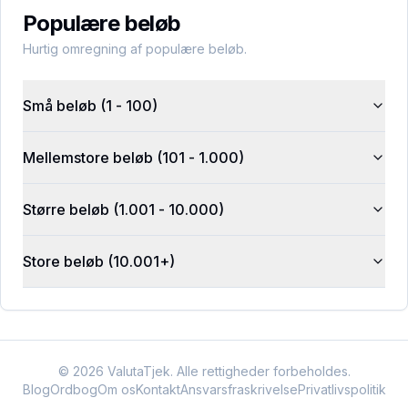
Populære beløb
Hurtig omregning af populære beløb.
Små beløb (1 - 100)
Mellemstore beløb (101 - 1.000)
Større beløb (1.001 - 10.000)
Store beløb (10.001+)
©
2026
ValutaTjek. Alle rettigheder forbeholdes.
Blog
Ordbog
Om os
Kontakt
Ansvarsfraskrivelse
Privatlivspolitik