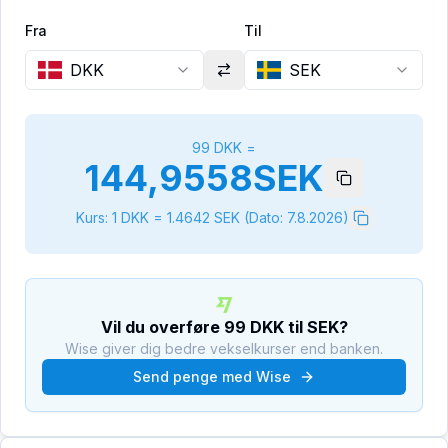
Fra
Til
DKK
SEK
99
DKK
=
144,9558
SEK
Kurs: 1
DKK
=
1.4642
SEK
(Dato:
7.8.2026
)
Vil du overføre
99
DKK
til
SEK
?
Wise giver dig bedre vekselkurser end banken.
Send penge med Wise