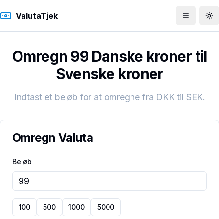
ValutaTjek
Åbn men
To
Omregn 99 Danske kroner til
Svenske kroner
Indtast et beløb for at omregne fra
DKK
til
SEK
.
Omregn Valuta
Beløb
100
500
1000
5000