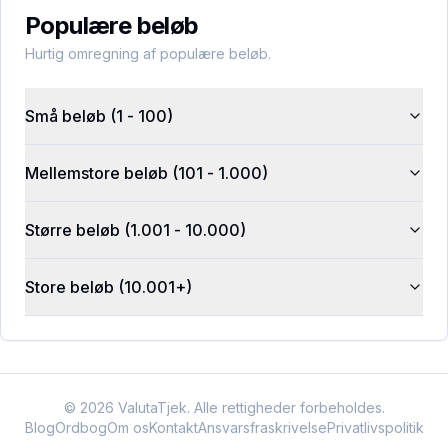
Populære beløb
Hurtig omregning af populære beløb.
Små beløb (1 - 100)
Mellemstore beløb (101 - 1.000)
Større beløb (1.001 - 10.000)
Store beløb (10.001+)
©
2026
ValutaTjek. Alle rettigheder forbeholdes.
Blog
Ordbog
Om os
Kontakt
Ansvarsfraskrivelse
Privatlivspolitik