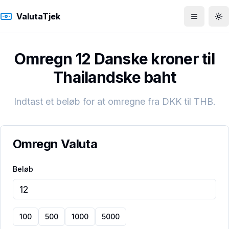
ValutaTjek
Åbn men
To
Omregn 12 Danske kroner til
Thailandske baht
Indtast et beløb for at omregne fra
DKK
til
THB
.
Omregn Valuta
Beløb
100
500
1000
5000