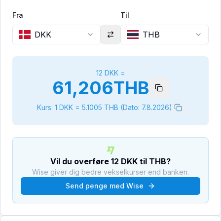
Fra
Til
DKK
THB
12
DKK
=
61,206
THB
Kurs: 1
DKK
=
5.1005
THB
(Dato:
7.8.2026
)
Vil du overføre
12
DKK
til
THB
?
Wise giver dig bedre vekselkurser end banken.
Send penge med Wise