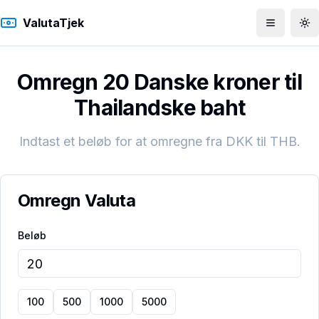
ValutaTjek
Åbn men
To
Omregn 20 Danske kroner til
Thailandske baht
Indtast et beløb for at omregne fra
DKK
til
THB
.
Omregn Valuta
Beløb
100
500
1000
5000