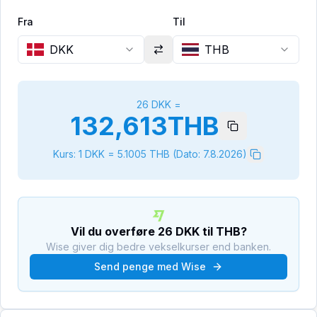
Fra
Til
DKK
THB
26
DKK
=
132,613
THB
Kurs: 1
DKK
=
5.1005
THB
(Dato:
7.8.2026
)
Vil du overføre
26
DKK
til
THB
?
Wise giver dig bedre vekselkurser end banken.
Send penge med Wise