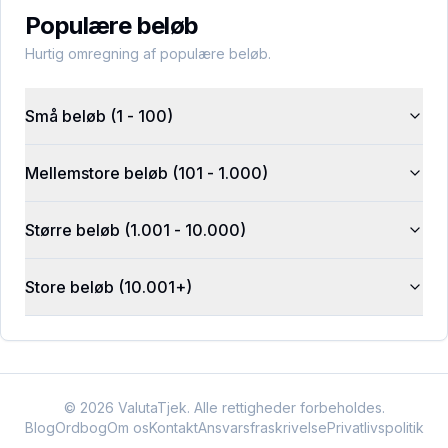
Populære beløb
Hurtig omregning af populære beløb.
Små beløb (1 - 100)
Mellemstore beløb (101 - 1.000)
Større beløb (1.001 - 10.000)
Store beløb (10.001+)
©
2026
ValutaTjek. Alle rettigheder forbeholdes.
Blog
Ordbog
Om os
Kontakt
Ansvarsfraskrivelse
Privatlivspolitik