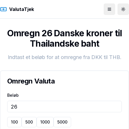
ValutaTjek
Åbn men
To
Omregn 26 Danske kroner til
Thailandske baht
Indtast et beløb for at omregne fra
DKK
til
THB
.
Omregn Valuta
Beløb
100
500
1000
5000