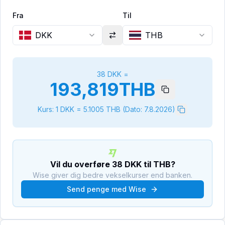
Fra
Til
DKK
THB
38
DKK
=
193,819
THB
Kurs: 1
DKK
=
5.1005
THB
(Dato:
7.8.2026
)
Vil du overføre
38
DKK
til
THB
?
Wise giver dig bedre vekselkurser end banken.
Send penge med Wise