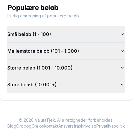
Populære beløb
Hurtig omregning af populære beløb.
Små beløb (1 - 100)
Mellemstore beløb (101 - 1.000)
Større beløb (1.001 - 10.000)
Store beløb (10.001+)
©
2026
ValutaTjek. Alle rettigheder forbeholdes.
Blog
Ordbog
Om os
Kontakt
Ansvarsfraskrivelse
Privatlivspolitik