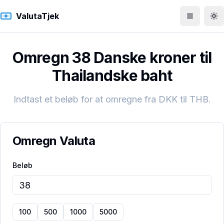
ValutaTjek
Åbn men
To
Omregn 38 Danske kroner til
Thailandske baht
Indtast et beløb for at omregne fra
DKK
til
THB
.
Omregn Valuta
Beløb
100
500
1000
5000