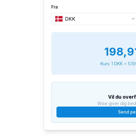
Fra
DKK
198,9
Kurs: 1
DKK
=
5.1
Vil du over
Wise giver dig be
Send pe