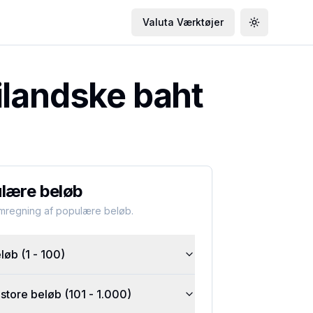
Valuta Værktøjer
Toggle the
ilandske baht
lære beløb
omregning af populære beløb.
øb (1 - 100)
tore beløb (101 - 1.000)