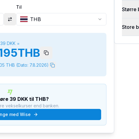
Til
Større 
THB
Store 
39
DKK
=
195
THB
005
THB
(Dato:
7.8.2026
)
føre
39
DKK
til
THB
?
dre vekselkurser end banken.
nge med Wise