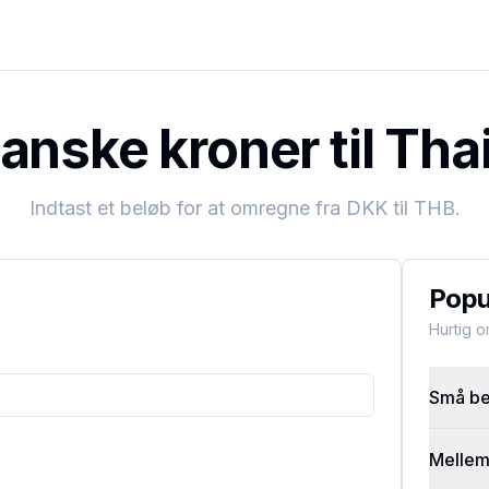
nske kroner til Tha
Indtast et beløb for at omregne fra
DKK
til
THB
.
Popu
Hurtig 
Små bel
Mellems