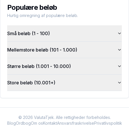
Populære beløb
Hurtig omregning af populære beløb.
Små beløb (1 - 100)
Mellemstore beløb (101 - 1.000)
Større beløb (1.001 - 10.000)
Store beløb (10.001+)
©
2026
ValutaTjek. Alle rettigheder forbeholdes.
Blog
Ordbog
Om os
Kontakt
Ansvarsfraskrivelse
Privatlivspolitik