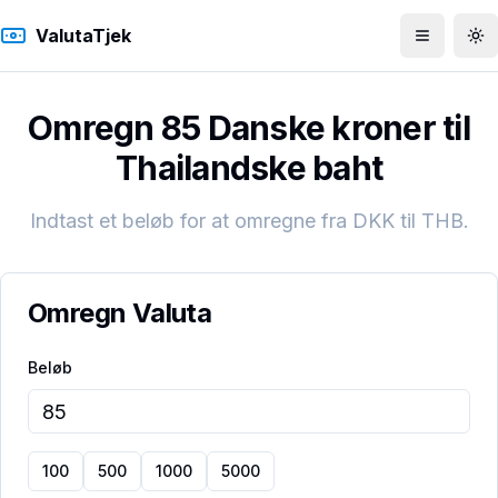
ValutaTjek
Åbn men
To
Omregn 85 Danske kroner til
Thailandske baht
Indtast et beløb for at omregne fra
DKK
til
THB
.
Omregn Valuta
Beløb
100
500
1000
5000