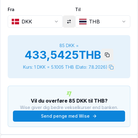
Fra
Til
DKK
THB
85
DKK
=
433,5425
THB
Kurs: 1
DKK
=
5.1005
THB
(Dato:
7.8.2026
)
Vil du overføre
85
DKK
til
THB
?
Wise giver dig bedre vekselkurser end banken.
Send penge med Wise