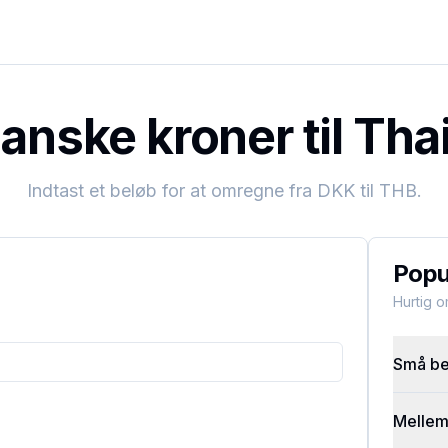
nske kroner til Tha
Indtast et beløb for at omregne fra
DKK
til
THB
.
Popu
Hurtig 
Små bel
Mellems