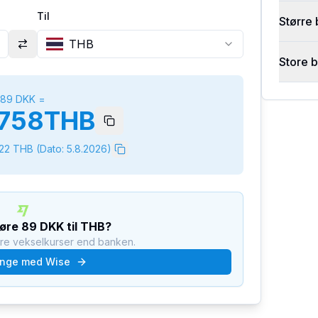
Til
Større 
THB
Store 
89
DKK
=
758
THB
222
THB
(Dato:
5.8.2026
)
føre
89
DKK
til
THB
?
dre vekselkurser end banken.
nge med Wise