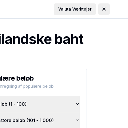
Valuta Værktøjer
Toggle the
ilandske baht
lære beløb
omregning af populære beløb.
øb (1 - 100)
tore beløb (101 - 1.000)