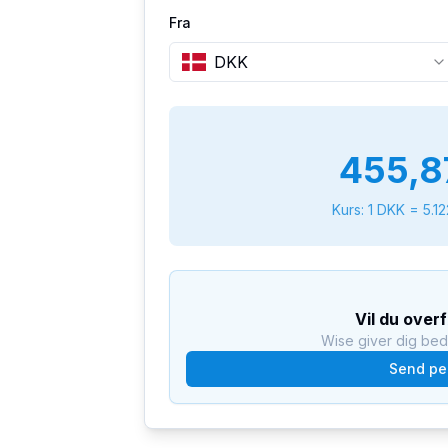
Fra
DKK
455,8
Kurs: 1
DKK
=
5.1
Vil du over
Wise giver dig be
Send pe