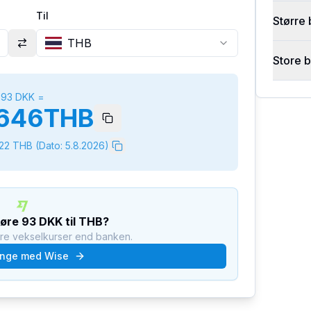
Til
Større 
THB
Store 
93
DKK
=
646
THB
222
THB
(Dato:
5.8.2026
)
føre
93
DKK
til
THB
?
dre vekselkurser end banken.
nge med Wise