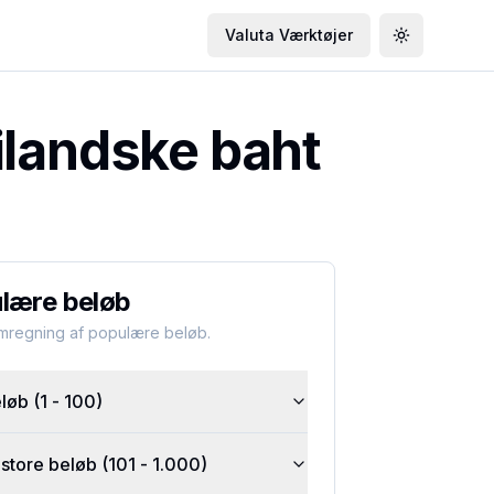
Valuta Værktøjer
Toggle the
ilandske baht
lære beløb
omregning af populære beløb.
øb (1 - 100)
tore beløb (101 - 1.000)