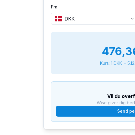
Fra
DKK
476,3
Kurs: 1
DKK
=
5.1
Vil du over
Wise giver dig be
Send pe