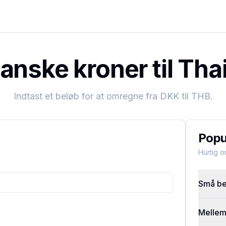
nske kroner til Tha
Indtast et beløb for at omregne fra
DKK
til
THB
.
Popu
Hurtig 
Små bel
Mellems