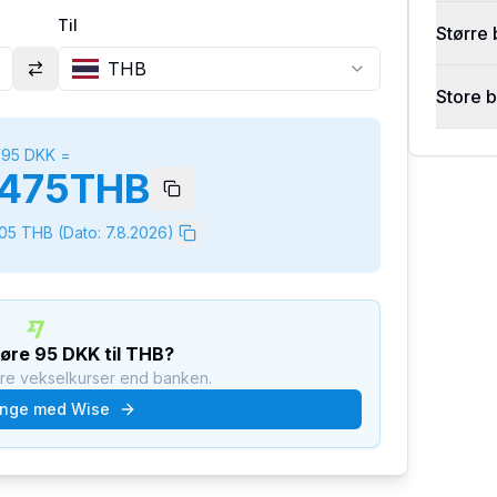
Til
Større 
THB
Store 
95
DKK
=
475
THB
005
THB
(Dato:
7.8.2026
)
føre
95
DKK
til
THB
?
dre vekselkurser end banken.
nge med Wise