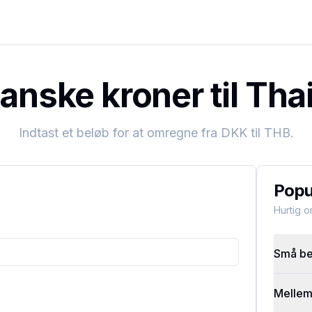
nske kroner til Tha
Indtast et beløb for at omregne fra
DKK
til
THB
.
Popu
Hurtig 
Små bel
Mellems