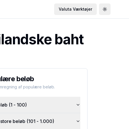
Valuta Værktøjer
Toggle the
ilandske baht
lære beløb
omregning af populære beløb.
øb (1 - 100)
tore beløb (101 - 1.000)