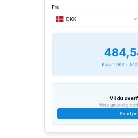
Fra
DKK
484,5
Kurs: 1
DKK
=
5.1
Vil du over
Wise giver dig be
Send pe