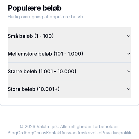
Populære beløb
Hurtig omregning af populære beløb.
Små beløb (1 - 100)
Mellemstore beløb (101 - 1.000)
Større beløb (1.001 - 10.000)
Store beløb (10.001+)
©
2026
ValutaTjek. Alle rettigheder forbeholdes.
Blog
Ordbog
Om os
Kontakt
Ansvarsfraskrivelse
Privatlivspolitik