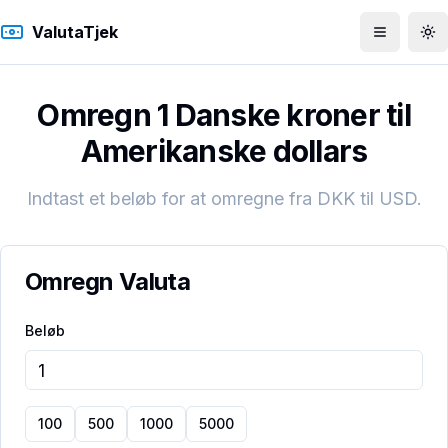
ValutaTjek
Åbn men
To
Omregn 1 Danske kroner til
Amerikanske dollars
Indtast et beløb for at omregne fra
DKK
til
USD
.
Omregn Valuta
Beløb
100
500
1000
5000