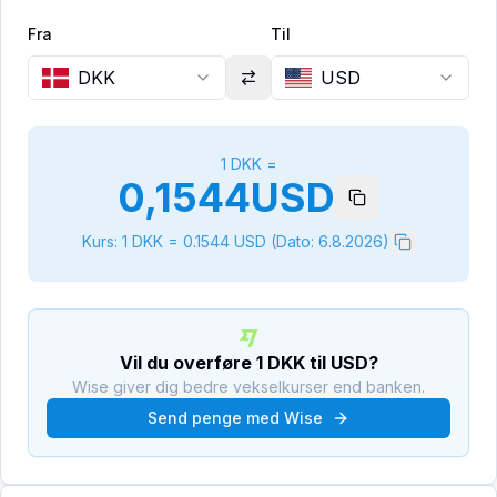
Fra
Til
DKK
USD
1
DKK
=
0,1544
USD
Kurs: 1
DKK
=
0.1544
USD
(Dato:
6.8.2026
)
Vil du overføre
1
DKK
til
USD
?
Wise giver dig bedre vekselkurser end banken.
Send penge med Wise