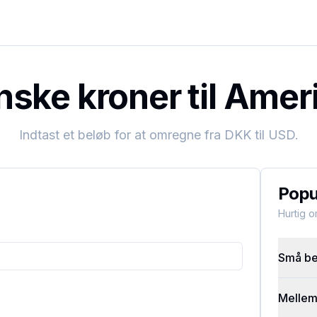
ske kroner til Ameri
Indtast et beløb for at omregne fra
DKK
til
USD
.
Popu
Hurtig 
Små bel
Mellems