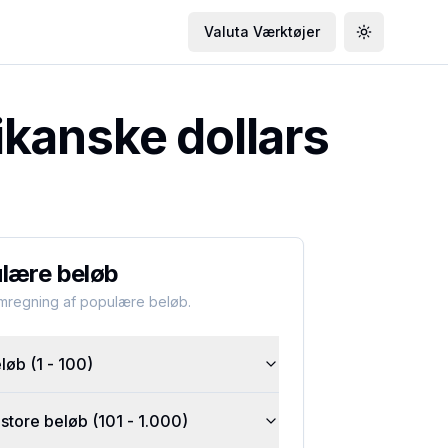
Valuta Værktøjer
Toggle the
kanske dollars
lære beløb
omregning af populære beløb.
øb (1 - 100)
tore beløb (101 - 1.000)