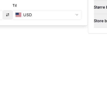
Til
Større 
USD
Store 