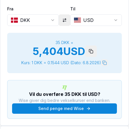
Fra
Til
DKK
USD
35
DKK
=
5,404
USD
Kurs: 1
DKK
=
0.1544
USD
(Dato:
6.8.2026
)
Vil du overføre
35
DKK
til
USD
?
Wise giver dig bedre vekselkurser end banken.
Send penge med Wise