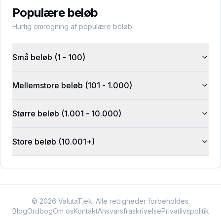
Populære beløb
Hurtig omregning af populære beløb.
Små beløb (1 - 100)
Mellemstore beløb (101 - 1.000)
Større beløb (1.001 - 10.000)
Store beløb (10.001+)
©
2026
ValutaTjek. Alle rettigheder forbeholdes.
Blog
Ordbog
Om os
Kontakt
Ansvarsfraskrivelse
Privatlivspolitik