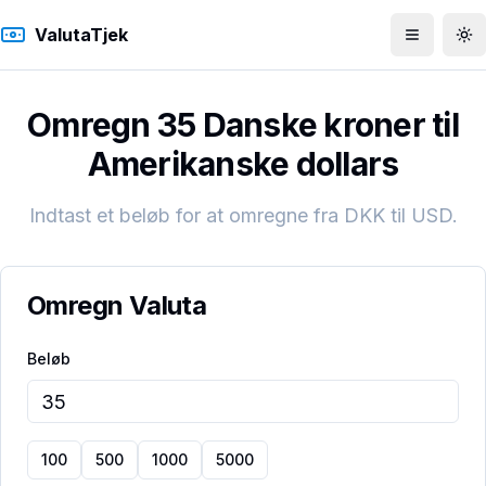
ValutaTjek
Åbn men
To
Omregn 35 Danske kroner til
Amerikanske dollars
Indtast et beløb for at omregne fra
DKK
til
USD
.
Omregn Valuta
Beløb
100
500
1000
5000