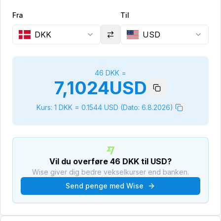
Fra
Til
DKK
USD
46
DKK
=
7,1024
USD
Kurs: 1
DKK
=
0.1544
USD
(Dato:
6.8.2026
)
Vil du overføre
46
DKK
til
USD
?
Wise giver dig bedre vekselkurser end banken.
Send penge med Wise