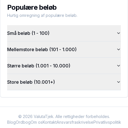
Populære beløb
Hurtig omregning af populære beløb.
Små beløb (1 - 100)
Mellemstore beløb (101 - 1.000)
Større beløb (1.001 - 10.000)
Store beløb (10.001+)
©
2026
ValutaTjek. Alle rettigheder forbeholdes.
Blog
Ordbog
Om os
Kontakt
Ansvarsfraskrivelse
Privatlivspolitik