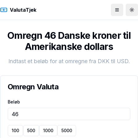
ValutaTjek
Åbn men
To
Omregn 46 Danske kroner til
Amerikanske dollars
Indtast et beløb for at omregne fra
DKK
til
USD
.
Omregn Valuta
Beløb
100
500
1000
5000