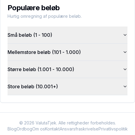
Populære beløb
Hurtig omregning af populære beløb.
Små beløb (1 - 100)
Mellemstore beløb (101 - 1.000)
Større beløb (1.001 - 10.000)
Store beløb (10.001+)
©
2026
ValutaTjek. Alle rettigheder forbeholdes.
Blog
Ordbog
Om os
Kontakt
Ansvarsfraskrivelse
Privatlivspolitik