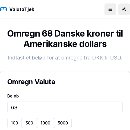
ValutaTjek
Åbn men
To
Omregn 68 Danske kroner til
Amerikanske dollars
Indtast et beløb for at omregne fra
DKK
til
USD
.
Omregn Valuta
Beløb
100
500
1000
5000