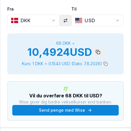
Fra
Til
DKK
USD
68
DKK
=
10,4924
USD
Kurs: 1
DKK
=
0.1543
USD
(Dato:
7.8.2026
)
Vil du overføre
68
DKK
til
USD
?
Wise giver dig bedre vekselkurser end banken.
Send penge med Wise