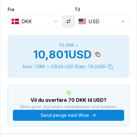
Fra
Til
DKK
USD
70
DKK
=
10,801
USD
Kurs: 1
DKK
=
0.1543
USD
(Dato:
7.8.2026
)
Vil du overføre
70
DKK
til
USD
?
Wise giver dig bedre vekselkurser end banken.
Send penge med Wise