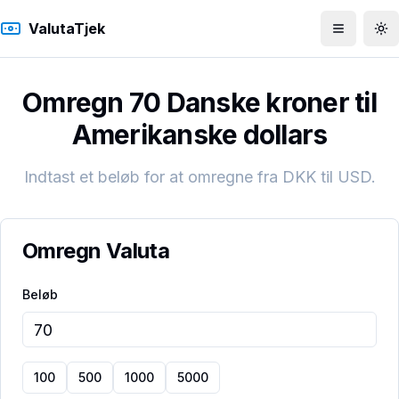
ValutaTjek
Åbn men
To
Omregn 70 Danske kroner til
Amerikanske dollars
Indtast et beløb for at omregne fra
DKK
til
USD
.
Omregn Valuta
Beløb
100
500
1000
5000