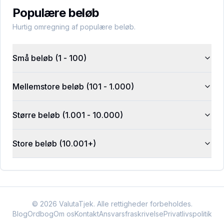
Populære beløb
Hurtig omregning af populære beløb.
Små beløb (1 - 100)
Mellemstore beløb (101 - 1.000)
Større beløb (1.001 - 10.000)
Store beløb (10.001+)
©
2026
ValutaTjek. Alle rettigheder forbeholdes.
Blog
Ordbog
Om os
Kontakt
Ansvarsfraskrivelse
Privatlivspolitik