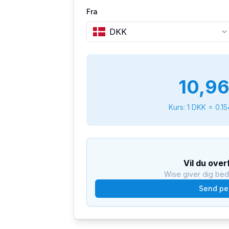
Fra
DKK
10,9
Kurs: 1
DKK
=
0.1
Vil du ove
Wise giver dig be
Send pe