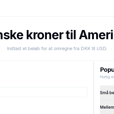
ske kroner til Ameri
Indtast et beløb for at omregne fra
DKK
til
USD
.
Popu
Hurtig 
Små bel
Mellems