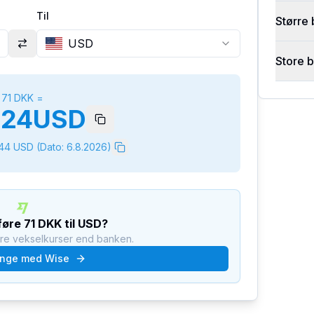
Til
Større 
USD
Store 
71
DKK
=
624
USD
544
USD
(Dato:
6.8.2026
)
rføre
71
DKK
til
USD
?
dre vekselkurser end banken.
nge med Wise