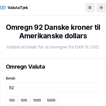
ValutaTjek
Åbn men
To
Omregn 92 Danske kroner til
Amerikanske dollars
Indtast et beløb for at omregne fra
DKK
til
USD
.
Omregn Valuta
Beløb
100
500
1000
5000