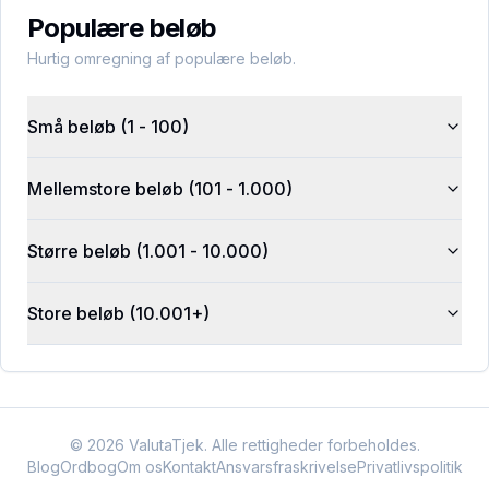
Populære beløb
Hurtig omregning af populære beløb.
Små beløb (1 - 100)
Mellemstore beløb (101 - 1.000)
Større beløb (1.001 - 10.000)
Store beløb (10.001+)
©
2026
ValutaTjek. Alle rettigheder forbeholdes.
Blog
Ordbog
Om os
Kontakt
Ansvarsfraskrivelse
Privatlivspolitik