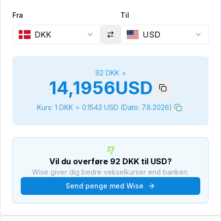
Fra
Til
DKK
USD
92
DKK
=
14,1956
USD
Kurs: 1
DKK
=
0.1543
USD
(Dato:
7.8.2026
)
Vil du overføre
92
DKK
til
USD
?
Wise giver dig bedre vekselkurser end banken.
Send penge med Wise