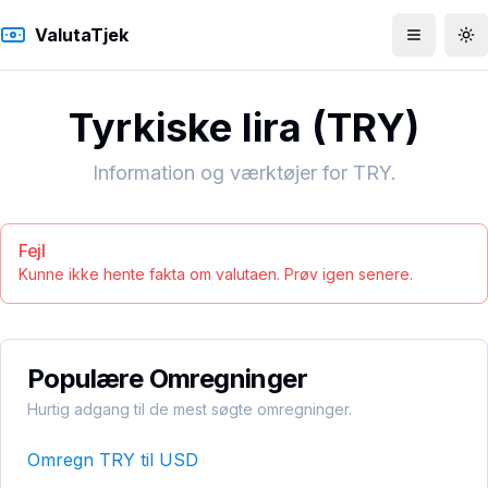
ValutaTjek
Åbn men
To
Tyrkiske lira
(
TRY
)
Information og værktøjer for
TRY
.
Fejl
Kunne ikke hente fakta om valutaen. Prøv igen senere.
Populære Omregninger
Hurtig adgang til de mest søgte omregninger.
Omregn
TRY
til
USD