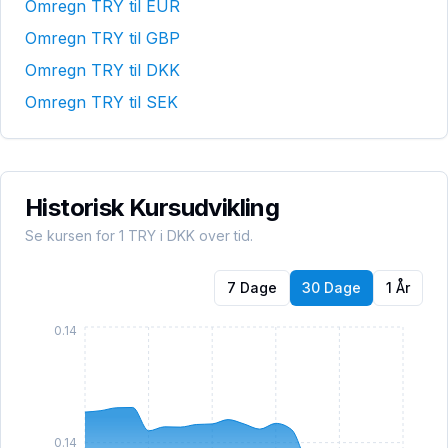
Omregn
TRY
til
EUR
Omregn
TRY
til
GBP
Omregn
TRY
til
DKK
Omregn
TRY
til
SEK
Historisk Kursudvikling
Se kursen for 1
TRY
i DKK over tid.
7 Dage
30 Dage
1 År
0.14
0.14