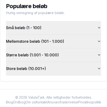
Populære beløb
Hurtig omregning af populære beløb.
Små beløb (1 - 100)
Mellemstore beløb (101 - 1.000)
Større beløb (1.001 - 10.000)
Store beløb (10.001+)
©
2026
ValutaTjek. Alle rettigheder forbeholdes.
Blog
Ordbog
Om os
Kontakt
Ansvarsfraskrivelse
Privatlivspolitik