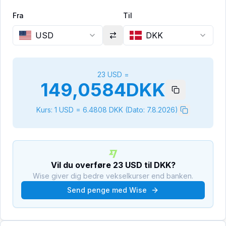
Fra
Til
USD
DKK
23
USD
=
149,0584
DKK
Kurs: 1
USD
=
6.4808
DKK
(Dato:
7.8.2026
)
Vil du overføre
23
USD
til
DKK
?
Wise giver dig bedre vekselkurser end banken.
Send penge med Wise