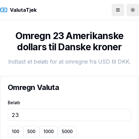
ValutaTjek
Åbn men
To
Omregn 23 Amerikanske
dollars til Danske kroner
Indtast et beløb for at omregne fra
USD
til
DKK
.
Omregn Valuta
Beløb
100
500
1000
5000