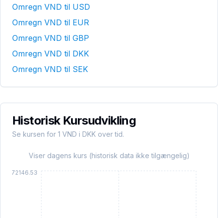
Omregn
VND
til
USD
Omregn
VND
til
EUR
Omregn
VND
til
GBP
Omregn
VND
til
DKK
Omregn
VND
til
SEK
Historisk Kursudvikling
Se kursen for 1
VND
i DKK over tid.
Viser dagens kurs (historisk data ikke tilgængelig)
172146.53