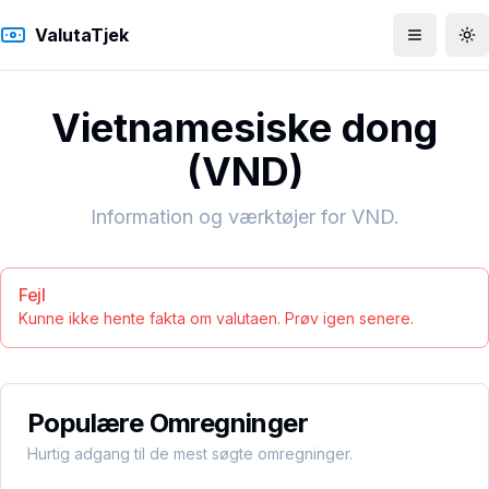
ValutaTjek
Åbn men
To
Vietnamesiske dong
(
VND
)
Information og værktøjer for
VND
.
Fejl
Kunne ikke hente fakta om valutaen. Prøv igen senere.
Populære Omregninger
Hurtig adgang til de mest søgte omregninger.